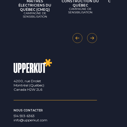
MAÎTRES
CONSTRUCTION DU
CONSOMM
CAMPAG
ÉLECTRICIENS DU
QUÉBEC
SENSIBIL
CAMPAGNE DE
QUÉBEC (CMEQ)
SENSIBILISATION
CAMPAGNE DE
SENSIBILISATION
4200, rue Drolet
Montréal
(
Québec
)
Canada
H2W 2L6
NOUS CONTACTER
514 593-6363
info@upperkut.com