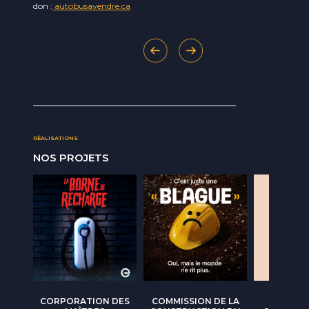
don :
autobusavendre.ca
RÉALISATIONS
NOS PROJETS
CORPORATION DES
COMMISSION DE LA
OPT