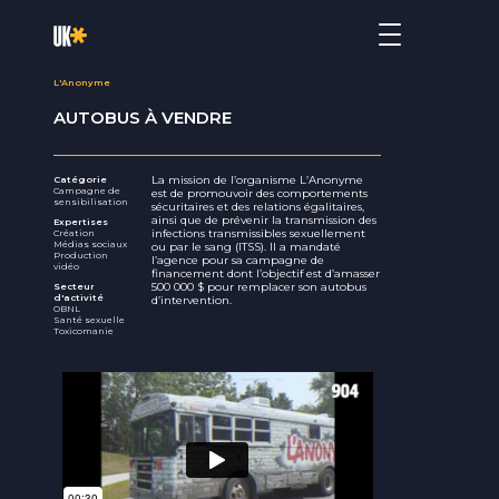
L'Anonyme
AUTOBUS À VENDRE
La mission de l’organisme L’Anonyme
Catégorie
Campagne de
est de promouvoir des comportements
sensibilisation
sécuritaires et des relations égalitaires,
ainsi que de prévenir la transmission des
Expertises
infections transmissibles sexuellement
Création
Médias sociaux
ou par le sang (ITSS). Il a mandaté
Production
l’agence pour sa campagne de
vidéo
financement dont l’objectif est d’amasser
500 000 $ pour remplacer son autobus
Secteur
d'activité
d’intervention.
OBNL
Santé sexuelle
Toxicomanie