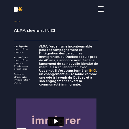
INICI
ALPA devient INICI
ALPA, l’organisme incontournable
Catégorie
Identité de
pour l’accompagnement et
marque
l’intégration des personnes
immigrantes au Québec depuis près
Expertises
de 40 ans, a annoncé avec fierté le
Identité de
marque
lancement de sa nouvelle identité de
Production
marque. En collaboration avec
graphique
Upperkut, il s’est transformé en
INICI
,
un changement qui résonne comme
Secteur
d'activité
une ode à l’avenir du Québec et à
Immigration
son engagement envers la
OBNL
communauté immigrante.