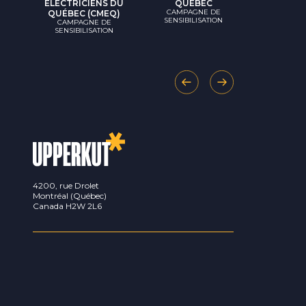
CAMPAG
ÉLECTRICIENS DU
QUÉBEC
SENSIBIL
CAMPAGNE DE
QUÉBEC (CMEQ)
SENSIBILISATION
CAMPAGNE DE
SENSIBILISATION
4200, rue Drolet
Montréal
(
Québec
)
Canada
H2W 2L6
NOUS CONTACTER
514 593-6363
info@upperkut.com
REJOINDRE NOTRE ÉQUIPE